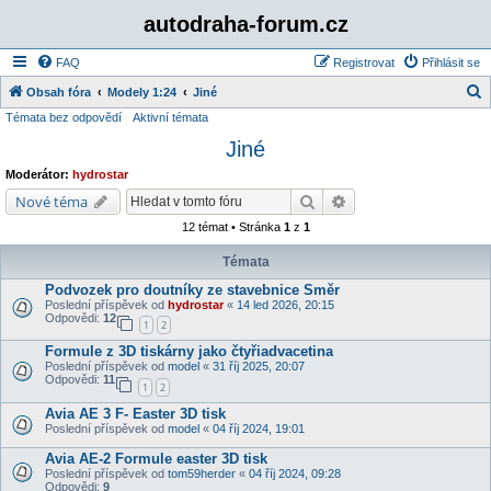
autodraha-forum.cz
FAQ
Registrovat
Přihlásit se
Obsah fóra
Modely 1:24
Jiné
Témata bez odpovědí
Aktivní témata
l
Jiné
e
d
Moderátor:
hydrostar
a
Hledat
Pokročilé hledání
Nové téma
t
12 témat • Stránka
1
z
1
Témata
Podvozek pro doutníky ze stavebnice Směr
Poslední příspěvek od
hydrostar
«
14 led 2026, 20:15
Odpovědi:
12
1
2
Formule z 3D tiskárny jako čtyřiadvacetina
Poslední příspěvek od
model
«
31 říj 2025, 20:07
Odpovědi:
11
1
2
Avia AE 3 F- Easter 3D tisk
Poslední příspěvek od
model
«
04 říj 2024, 19:01
Avia AE-2 Formule easter 3D tisk
Poslední příspěvek od
tom59herder
«
04 říj 2024, 09:28
Odpovědi:
9