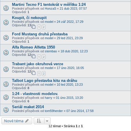
Martini Tecno F1 tentokrát v měřítku 1:24
Poslední příspěvek od
HonzaS
«
21 dub 2023, 07:57
Odpovědi:
1
Koupit, či nekoupit
Poslední příspěvek od
model
«
24 zář 2022, 17:29
Odpovědi:
13
1
2
Ford Mustang druhá přestavba
Poslední příspěvek od
model
«
29 led 2021, 23:29
Odpovědi:
1
Alfa Romeo Alfetta 1950
Poslední příspěvek od
stembas
«
18 dub 2020, 12:23
Odpovědi:
12
1
2
Trabant jako okruhová verze
Poslední příspěvek od
model
«
17 úno 2020, 16:05
Odpovědi:
12
1
2
Talbot Lago přestavba kitu na dráhu
Poslední příspěvek od
model
«
10 led 2020, 13:23
Odpovědi:
8
1:24 - vlastnosti modelov.
Poslední příspěvek od
harry
«
01 úno 2015, 13:20
Odpovědi:
6
Seriál maket 2014
Poslední příspěvek od
tom59herder
«
07 úno 2014, 17:58
Nové téma
12 témat • Stránka
1
z
1