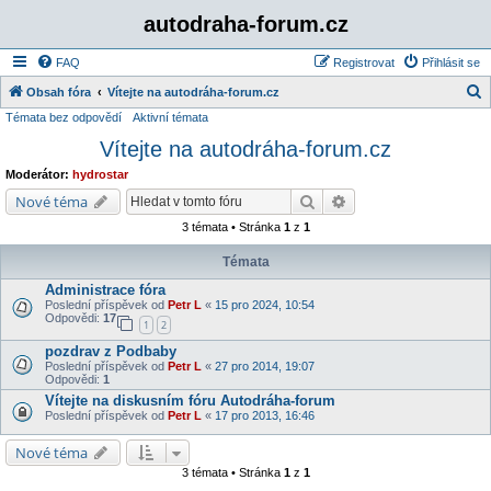
autodraha-forum.cz
FAQ
Registrovat
Přihlásit se
Obsah fóra
Vítejte na autodráha-forum.cz
Témata bez odpovědí
Aktivní témata
l
Vítejte na autodráha-forum.cz
e
d
Moderátor:
hydrostar
a
Hledat
Pokročilé hledání
Nové téma
t
3 témata • Stránka
1
z
1
Témata
Administrace fóra
Poslední příspěvek od
Petr L
«
15 pro 2024, 10:54
Odpovědi:
17
1
2
pozdrav z Podbaby
Poslední příspěvek od
Petr L
«
27 pro 2014, 19:07
Odpovědi:
1
Vítejte na diskusním fóru Autodráha-forum
Poslední příspěvek od
Petr L
«
17 pro 2013, 16:46
Nové téma
3 témata • Stránka
1
z
1