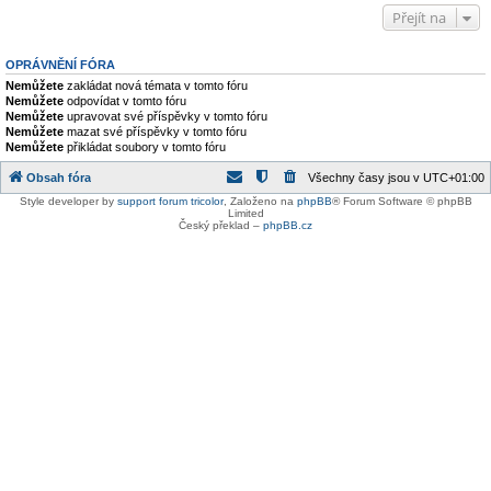
Přejít na
OPRÁVNĚNÍ FÓRA
Nemůžete
zakládat nová témata v tomto fóru
Nemůžete
odpovídat v tomto fóru
Nemůžete
upravovat své příspěvky v tomto fóru
Nemůžete
mazat své příspěvky v tomto fóru
Nemůžete
přikládat soubory v tomto fóru
Obsah fóra
Všechny časy jsou v
UTC+01:00
Style developer by
support forum tricolor
,
Založeno na
phpBB
® Forum Software © phpBB
Limited
Český překlad –
phpBB.cz