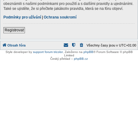
obeznámili s našimi podmínkami pro použití a s dalšími pravidly a ujednáními.
Také se ujistěte, že si přečtete jakákoliv pravidla, která se na fóru objeví.
Podmínky pro užívání
|
Ochrana soukromí
Registrovat
Obsah fóra
Všechny časy jsou v
UTC+01:00
Style developer by
support forum tricolor
,
Založeno na
phpBB
® Forum Software © phpBB
Limited
Český překlad –
phpBB.cz