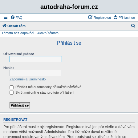
autodraha-forum.cz
FAQ
Registrovat
Přihlásit se
Obsah fóra
Témata bez odpovědí
Aktivní témata
l
e
Přihlásit se
d
Uživatelské jméno:
a
t
Heslo:
Zapomněl(a) jsem heslo
Přihlásit mě automaticky při každé návštěvě
Skrýt můj online stav pro toto přihlášení
REGISTROVAT
Pro přihlášení musíte být registrován. Registrace trvá jen pár vteřin a dává vám
mnohem větší možnosti. Administrátor fóra též může dávat rozšířené
pravomoci registrovaným uživatelům. Před registrací se ujistěte, že jste se