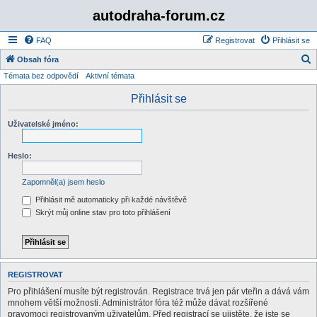
autodraha-forum.cz
FAQ
Registrovat
Přihlásit se
Obsah fóra
Témata bez odpovědí
Aktivní témata
l
e
Přihlásit se
d
Uživatelské jméno:
a
t
Heslo:
Zapomněl(a) jsem heslo
Přihlásit mě automaticky při každé návštěvě
Skrýt můj online stav pro toto přihlášení
REGISTROVAT
Pro přihlášení musíte být registrován. Registrace trvá jen pár vteřin a dává vám
mnohem větší možnosti. Administrátor fóra též může dávat rozšířené
pravomoci registrovaným uživatelům. Před registrací se ujistěte, že jste se