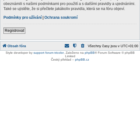
obeznámili s našimi podmínkami pro použití a s dalšími pravidly a ujednáními.
Také se ujistěte, že si přečtete jakákoliv pravidla, která se na fóru objeví.
Podmínky pro užívání
|
Ochrana soukromí
Registrovat
Obsah fóra
Všechny časy jsou v
UTC+01:00
Style developer by
support forum tricolor
,
Založeno na
phpBB
® Forum Software © phpBB
Limited
Český překlad –
phpBB.cz