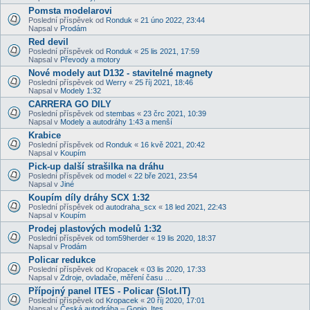
Pomsta modelarovi
Poslední příspěvek od
Ronduk
«
21 úno 2022, 23:44
Napsal v
Prodám
Red devil
Poslední příspěvek od
Ronduk
«
25 lis 2021, 17:59
Napsal v
Převody a motory
Nové modely aut D132 - stavitelné magnety
Poslední příspěvek od
Werry
«
25 říj 2021, 18:46
Napsal v
Modely 1:32
CARRERA GO DILY
Poslední příspěvek od
stembas
«
23 črc 2021, 10:39
Napsal v
Modely a autodráhy 1:43 a menší
Krabice
Poslední příspěvek od
Ronduk
«
16 kvě 2021, 20:42
Napsal v
Koupím
Pick-up další strašilka na dráhu
Poslední příspěvek od
model
«
22 bře 2021, 23:54
Napsal v
Jiné
Koupím díly dráhy SCX 1:32
Poslední příspěvek od
autodraha_scx
«
18 led 2021, 22:43
Napsal v
Koupím
Prodej plastových modelů 1:32
Poslední příspěvek od
tom59herder
«
19 lis 2020, 18:37
Napsal v
Prodám
Policar redukce
Poslední příspěvek od
Kropacek
«
03 lis 2020, 17:33
Napsal v
Zdroje, ovladače, měření času …
Přípojný panel ITES - Policar (Slot.IT)
Poslední příspěvek od
Kropacek
«
20 říj 2020, 17:01
Napsal v
Česká autodráha – Gonio, Ites