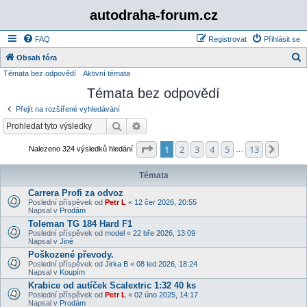
autodraha-forum.cz
FAQ
Registrovat
Přihlásit se
Obsah fóra
Témata bez odpovědí
Aktivní témata
l
Témata bez odpovědí
e
d
Přejít na rozšířené vyhledávání
a
Hledat
Pokročilé hledání
t
Stránka
1
z
13
1
2
3
4
5
13
Další
Nalezeno 324 výsledků hledání
…
Témata
Carrera Profi za odvoz
Poslední příspěvek od
Petr L
«
12 čer 2026, 20:55
Napsal v
Prodám
Toleman TG 184 Hard F1
Poslední příspěvek od
model
«
22 bře 2026, 13:09
Napsal v
Jiné
Poškozené převody.
Poslední příspěvek od
Jirka B
«
08 led 2026, 18:24
Napsal v
Koupím
Krabice od autíček Scalextric 1:32 40 ks
Poslední příspěvek od
Petr L
«
02 úno 2025, 14:17
Napsal v
Prodám