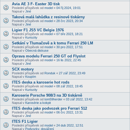
Avia AE 3 F- Easter 3D tisk
Poslední příspěvek od
model
«
04 říj 2024, 19:01
Napsal v
Jiné
Taková malá lahůdka z resinové tiskárny
Poslední příspěvek od
model
«
28 črc 2023, 20:34
Napsal v
Jiné
Ligier F1 JS5 VC Belgie 1976
Poslední příspěvek od
model
«
07 bře 2023, 18:21
Napsal v
Kuriozity
Setkání v Tlumačově a k tomu Ferrari 250 LM
Poslední příspěvek od
model
«
30 pro 2022, 17:51
Napsal v
Obecná diskuse
Oprava modelu Ferrari 250 GT od Flyslot
Poslední příspěvek od
model
«
16 lis 2022, 22:45
Napsal v
Jiné
SCX motory
Poslední příspěvek od
Ronduk
«
27 zář 2022, 23:49
Napsal v
Koupím
ITES deska a karoserie hot rods
Poslední příspěvek od
model
«
08 zář 2022, 19:45
Napsal v
Kuriozity
Karoserie Porsche 908/3 na 3D tiskárně
Poslední příspěvek od
tom59herder
«
03 zář 2022, 13:42
Napsal v
Karosérie a kokpit
ITES deska jako podvozek pro Ferrari 512
Poslední příspěvek od
model
«
06 črc 2022, 13:31
Napsal v
Jiné
ITES F1 Ligier
Poslední příspěvek od
model
«
24 dub 2022, 12:51
Napsal v
Podvozky, dovážení