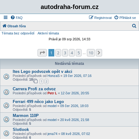
autodraha-forum.cz
FAQ
Registrovat
Přihlásit se
Obsah fóra
Témata bez odpovědí
Aktivní témata
l
Právě je 09 srp 2026, 14:33
e
d
Stránka
1
z
10
1
2
3
4
5
10
Další
…
a
t
Nedávná témata
Ites Lego podvozek opět v akci
Poslední příspěvek od
HonzaS
«
19 čer 2026, 07:16
Odpovědi:
18
1
2
Carrera Profi za odvoz
Poslední příspěvek od
Petr L
«
12 čer 2026, 20:55
Ferrari 499 něco jako Lego
Poslední příspěvek od
model
«
09 čer 2026, 18:03
Odpovědi:
5
Marmon 110P
Poslední příspěvek od
model
«
20 kvě 2026, 21:58
Odpovědi:
5
Slotlook
Poslední příspěvek od
jena74
«
08 kvě 2026, 07:02
Odpovědi:
6