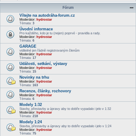
Fórum
Vítejte na autodráha-forum.cz
Moderátor:
hydrostar
Témata:
3
Úvodní informace
Pro každého, kdo je tu (nejen) poprvé - pravidla a rady.
Moderátor:
hydrostar
Témata:
6
GARAGE
viditelné jen řádně registrovaným členům
Moderátor:
hydrostar
Témata:
17
Události, setkání, výstavy
Moderátor:
hydrostar
Témata:
15
Novinky na trhu
Moderátor:
hydrostar
Témata:
163
Recenze, články, rozhovory
Moderátor:
hydrostar
Témata:
6
Modely 1:32
Stavby, přestavby a úpravy aby to dobře vypadalo i jelo v 1:32
Moderátor:
hydrostar
Témata:
218
Modely 1:24
Stavba, přestavby a úpravy aby to dobře vypadalo i jelo v 1:24
Moderátor:
hydrostar
Témata:
75