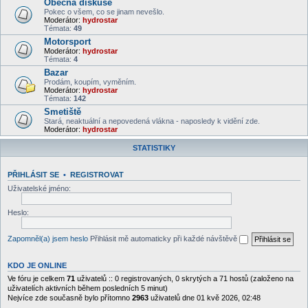
Obecná diskuse
Pokec o všem, co se jinam nevešlo.
Moderátor:
hydrostar
Témata:
49
Motorsport
Moderátor:
hydrostar
Témata:
4
Bazar
Prodám, koupím, vyměním.
Moderátor:
hydrostar
Témata:
142
Smetiště
Stará, neaktuální a nepovedená vlákna - naposledy k vidění zde.
Moderátor:
hydrostar
STATISTIKY
PŘIHLÁSIT SE
•
REGISTROVAT
Uživatelské jméno:
Heslo:
Zapomněl(a) jsem heslo
Přihlásit mě automaticky při každé návštěvě
KDO JE ONLINE
Ve fóru je celkem
71
uživatelů :: 0 registrovaných, 0 skrytých a 71 hostů (založeno na
uživatelích aktivních během posledních 5 minut)
Nejvíce zde současně bylo přítomno
2963
uživatelů dne 01 kvě 2026, 02:48