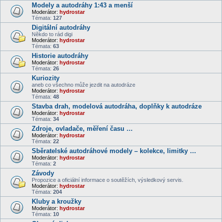
Modely a autodráhy 1:43 a menší
Moderátor:
hydrostar
Témata:
127
Digitální autodráhy
Někdo to rád digi
Moderátor:
hydrostar
Témata:
63
Historie autodráhy
Moderátor:
hydrostar
Témata:
26
Kuriozity
aneb co všechno může jezdit na autodráze
Moderátor:
hydrostar
Témata:
48
Stavba drah, modelová autodráha, doplňky k autodráze
Moderátor:
hydrostar
Témata:
34
Zdroje, ovladače, měření času …
Moderátor:
hydrostar
Témata:
22
Sběratelské autodráhové modely – kolekce, limitky …
Moderátor:
hydrostar
Témata:
2
Závody
Propozice a oficiální informace o soutěžích, výsledkový servis.
Moderátor:
hydrostar
Témata:
204
Kluby a kroužky
Moderátor:
hydrostar
Témata:
10