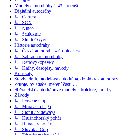
↳ Jiné
Modely a autodráhy 1:43 a menší
Digitální autodráhy
↳ Carrera
↳ SCX
↳ Ninco
↳ Scalextric
↳ Slot.it Oxygen
Historie autodráhy
↳ Česká autodráha – Gonio, Ites
↳ Zahraniční autodráhy
↳ Retrovykopávky
↳ Knihy, časopisy, návody
Kuriozity
Stavba drah, modelová autodráha, doplňky k autodráze
Zdroje, ovladače, měření času …
Sběratelské autodráhové modely – kolekce, limitky …
Závody
↳ Porsche Cup
↳ Moravská Liga
↳ Slot.it / Sideways
↳ Krušnohorský pohár
↳ Hanácký pohár
↳ Slovakia Cup