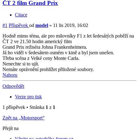
ČT 2 film Grand Prix
Citace
#1
Příspěvek
od
model
»
11 lis 2019, 16:02
Hodně mimo téma, ale pro milovníky F1 z let šedesátých poběží na
ČT 2 ve 21.50 hodin americký film
Grand Prix režiséra Johna Frankenheimera.
Já ho viděl v šedesátem osmém v kině a byl jsem unešen.
Třeba scéna z Velké ceny Monte Carla.
Nenechte si to ujít.
Nemáte oprávnění prohlížet přiložené soubory.
Nahoru
Odpovědět
Verze pro tisk
1 příspěvek • Stránka
1
z
1
Zpět na „Motorsport“
Přejít na
Vítejte na autodráha-forum.cz