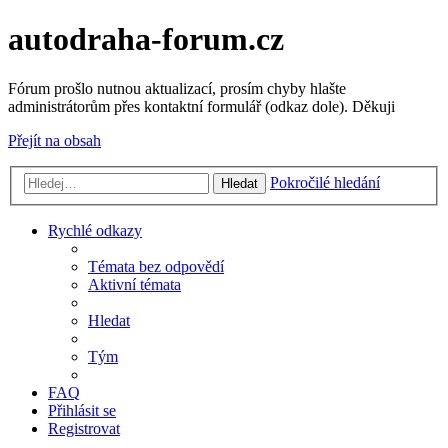
autodraha-forum.cz
Fórum prošlo nutnou aktualizací, prosím chyby hlašte
administrátorům přes kontaktní formulář (odkaz dole). Děkuji
Přejít na obsah
Pokročilé hledání
Hledat
Rychlé odkazy
Témata bez odpovědí
Aktivní témata
Hledat
Tým
FAQ
Přihlásit se
Registrovat