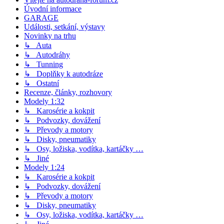
Úvodní informace
GARAGE
Události, setkání, výstavy
Novinky na trhu
↳ Auta
↳ Autodráhy
↳ Tunning
↳ Doplňky k autodráze
↳ Ostatní
Recenze, články, rozhovory
Modely 1:32
↳ Karosérie a kokpit
↳ Podvozky, dovážení
↳ Převody a motory
↳ Disky, pneumatiky
↳ Osy, ložiska, vodítka, kartáčky …
↳ Jiné
Modely 1:24
↳ Karosérie a kokpit
↳ Podvozky, dovážení
↳ Převody a motory
↳ Disky, pneumatiky
↳ Osy, ložiska, vodítka, kartáčky …