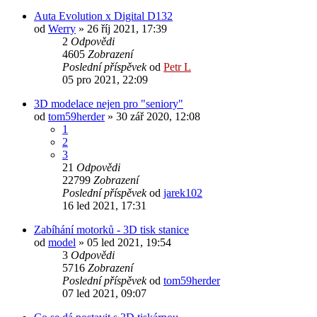
Auta Evolution x Digital D132
od
Werry
» 26 říj 2021, 17:39
2
Odpovědi
4605
Zobrazení
Poslední příspěvek
od
Petr L
05 pro 2021, 22:09
3D modelace nejen pro "seniory"
od
tom59herder
» 30 zář 2020, 12:08
1
2
3
21
Odpovědi
22799
Zobrazení
Poslední příspěvek
od
jarek102
16 led 2021, 17:31
Zabíhání motorků - 3D tisk stanice
od
model
» 05 led 2021, 19:54
3
Odpovědi
5716
Zobrazení
Poslední příspěvek
od
tom59herder
07 led 2021, 09:07