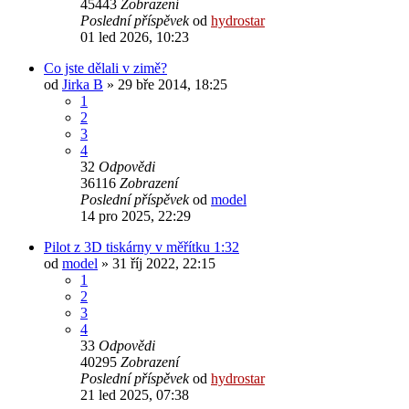
45443
Zobrazení
Poslední příspěvek
od
hydrostar
01 led 2026, 10:23
Co jste dělali v zimě?
od
Jirka B
» 29 bře 2014, 18:25
1
2
3
4
32
Odpovědi
36116
Zobrazení
Poslední příspěvek
od
model
14 pro 2025, 22:29
Pilot z 3D tiskárny v měřítku 1:32
od
model
» 31 říj 2022, 22:15
1
2
3
4
33
Odpovědi
40295
Zobrazení
Poslední příspěvek
od
hydrostar
21 led 2025, 07:38