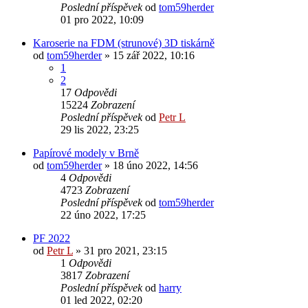
Poslední příspěvek
od
tom59herder
01 pro 2022, 10:09
Karoserie na FDM (strunové) 3D tiskárně
od
tom59herder
» 15 zář 2022, 10:16
1
2
17
Odpovědi
15224
Zobrazení
Poslední příspěvek
od
Petr L
29 lis 2022, 23:25
Papírové modely v Brně
od
tom59herder
» 18 úno 2022, 14:56
4
Odpovědi
4723
Zobrazení
Poslední příspěvek
od
tom59herder
22 úno 2022, 17:25
PF 2022
od
Petr L
» 31 pro 2021, 23:15
1
Odpovědi
3817
Zobrazení
Poslední příspěvek
od
harry
01 led 2022, 02:20