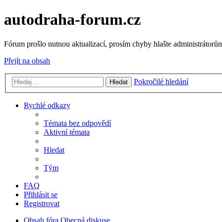
autodraha-forum.cz
Fórum prošlo nutnou aktualizací, prosím chyby hlašte administrátorům
Přejít na obsah
Pokročilé hledání
Hledat
Rychlé odkazy
Témata bez odpovědí
Aktivní témata
Hledat
Tým
FAQ
Přihlásit se
Registrovat
Obsah fóra
Obecná diskuse