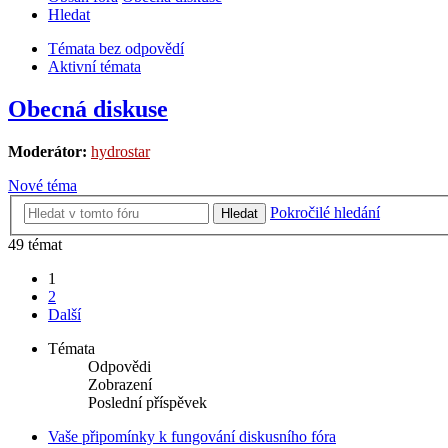
Hledat
Témata bez odpovědí
Aktivní témata
Obecná diskuse
Moderátor:
hydrostar
Nové téma
Pokročilé hledání
Hledat
49 témat
1
2
Další
Témata
Odpovědi
Zobrazení
Poslední příspěvek
Vaše připomínky k fungování diskusního fóra