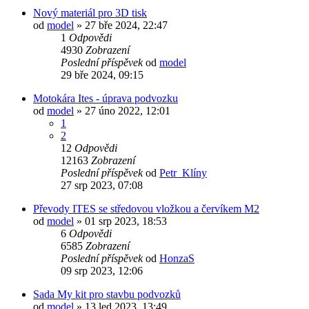
Nový materiál pro 3D tisk
od
model
» 27 bře 2024, 22:47
1
Odpovědi
4930
Zobrazení
Poslední příspěvek
od
model
29 bře 2024, 09:15
Motokára Ites - úprava podvozku
od
model
» 27 úno 2022, 12:01
1
2
12
Odpovědi
12163
Zobrazení
Poslední příspěvek
od
Petr_Klíny
27 srp 2023, 07:08
Převody ITES se středovou vložkou a červíkem M2
od
model
» 01 srp 2023, 18:53
6
Odpovědi
6585
Zobrazení
Poslední příspěvek
od
HonzaS
09 srp 2023, 12:06
Sada My kit pro stavbu podvozků
od
model
» 13 led 2023, 13:49