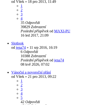
od
Vítek
» 18 pro 2013, 11:49
1
2
3
4
35
Odpovědi
39829
Zobrazení
Poslední příspěvek
od
MAXI-PU
16 led 2017, 21:09
Slotlook
od
jena74
» 11 srp 2016, 16:19
6
Odpovědi
10388
Zobrazení
Poslední příspěvek
od
jena74
08 kvě 2026, 07:02
Vánoční a novoroční přání
od
Vítek
» 21 pro 2013, 09:22
1
2
3
4
5
42
Odpovědi